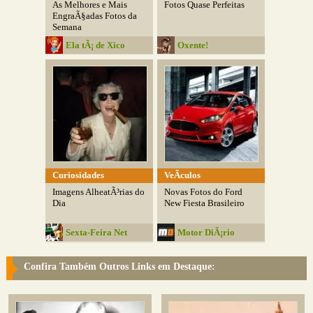
As Melhores e Mais
Fotos Quase Perfeitas
EngraÃ§adas Fotos da
Semana
Ela tÃ¡ de Xico
Oxente!
Curiosidades
VeÃ­culos
Imagens AlheatÃ³rias do
Novas Fotos do Ford
Dia
New Fiesta Brasileiro
Sexta-Feira Net
Motor DiÃ¡rio
Confira Também Outros Links em Destaque: