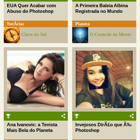
EUA Quer Acabar com
A Primeira Baleia Albina
Abuso do Photoshop
Registrada no Mundo
NotÃ­cias
Planeta
Clave do Sul
O Controle da Mente
Ana Ivanovic: a Tenista
Invejosos DirÃ£o que Ã‰
Mais Bela do Planeta
Photoshop