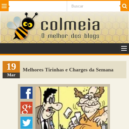
Beleza
Cinema e TV
Curiosidades
Esportes
Humor
Internet
Jogos
NotÃ­cias
Planeta
SaÃºde
Tecnologia
VeÃ­culos
Adulto
Sugerir Link
19
Melhores Tirinhas e Charges da Semana
Adicionar Blog
Mar
Colmeia Exchange
Perguntas Frequentes
Sobre
Contato