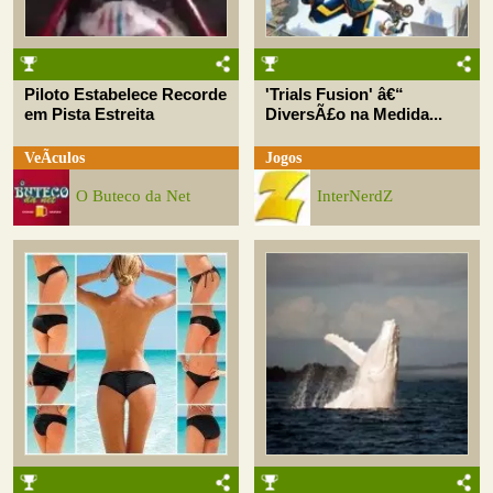
Piloto Estabelece Recorde
'Trials Fusion' â€“
em Pista Estreita
DiversÃ£o na Medida...
VeÃ­culos
Jogos
O Buteco da Net
InterNerdZ