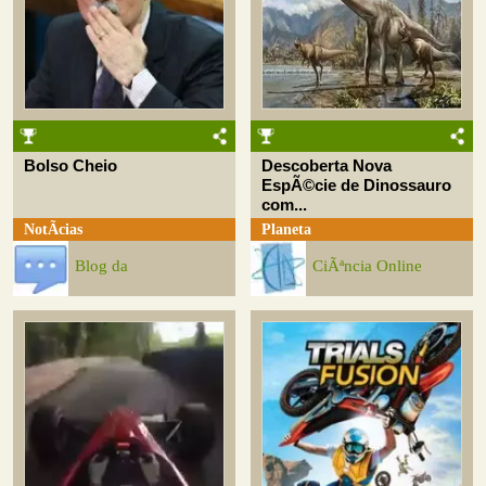
Bolso Cheio
Descoberta Nova
EspÃ©cie de Dinossauro
com...
NotÃ­cias
Planeta
Blog da
CiÃªncia Online