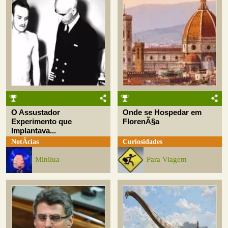
O Assustador
Onde se Hospedar em
Experimento que
FlorenÃ§a
Implantava...
NotÃ­cias
Curiosidades
Minilua
Para Viagem