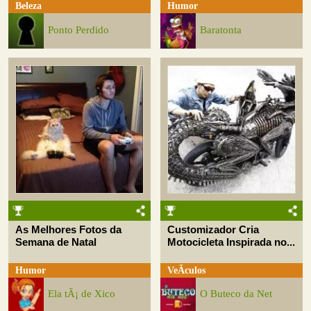
Beleza
Humor
Ponto Perdido
Baratonta
As Melhores Fotos da
Customizador Cria
Semana de Natal
Motocicleta Inspirada no...
Humor
VeÃ­culos
Ela tÃ¡ de Xico
O Buteco da Net