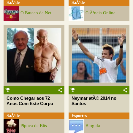
SaÃºde
SaÃºde
O Buteco da Net
CiÃªncia Online
Como Chegar aos 72
Neymar atÃ© 2014 no
Anos Com Este Corpo
Santos
SaÃºde
Esportes
Pipoca de Bits
Blog da