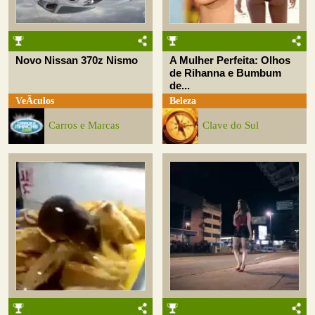
Novo Nissan 370z Nismo
A Mulher Perfeita: Olhos
de Rihanna e Bumbum
de...
VeÃ­culos
Beleza
Carros e Marcas
Clave do Sul