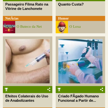
Passageiro Filma Rato na
Quanto Custa?
Vitrine de Lanchonete
NotÃ­cias
Humor
O Buteco da Net
O Loxa
Efeitos Colaterais do Uso
Criado FÃ­gado Humano
de Anabolizantes
Funcional a Partir de...