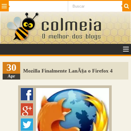
Beleza
Cinema e TV
Curiosidades
Esportes
Humor
Internet
Jogos
NotÃ­cias
Planeta
SaÃºde
Tecnologia
VeÃ­culos
Adulto
Sugerir Link
30
Mozilla Finalmente LanÃ§a o Firefox 4
Adicionar Blog
Apr
Colmeia Exchange
Perguntas Frequentes
Sobre
Contato