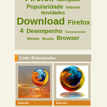
Popularidade
Internet
Novidades
Download
Firefox
4
Desempenho
Concorrente
Browser
Versao
Mozilla
Links Relacionados
Internet
Internet