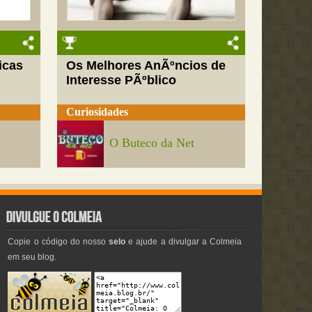
icas
Os Melhores AnÃºncios de
Interesse PÃºblico
Curiosidades
O Buteco da Net
Copie o código do nosso
selo
e ajude a divulgar a Colmeia
em seu blog.