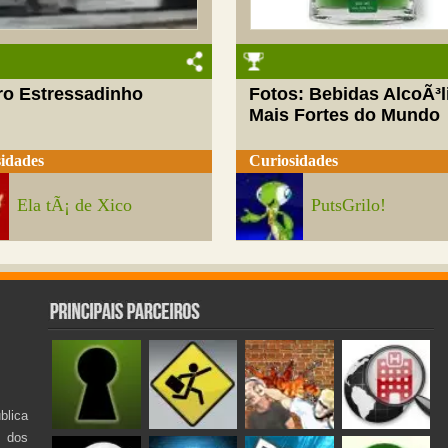
ro Estressadinho
Fotos: Bebidas AlcoÃ³l
Mais Fortes do Mundo
idades
Curiosidades
Ela tÃ¡ de Xico
PutsGrilo!
lica
s dos