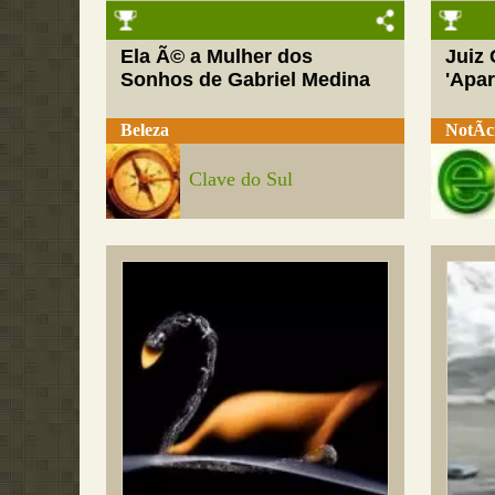
Ela Ã© a Mulher dos
Juiz
Sonhos de Gabriel Medina
'Apar
Beleza
NotÃ­c
Clave do Sul