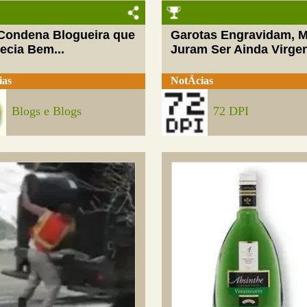
 Condena Blogueira que
Garotas Engravidam, 
ecia Bem...
Juram Ser Ainda Virge
ias
NotÃ­cias
Blogs e Blogs
72 DPI