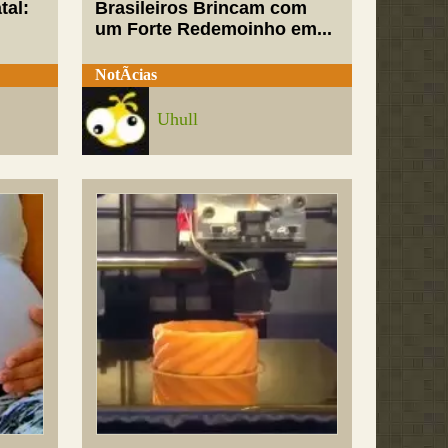
tal:
Brasileiros Brincam com
um Forte Redemoinho em...
NotÃ­cias
Uhull