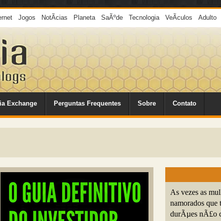
ernet
Jogos
NotÃ­cias
Planeta
SaÃºde
Tecnologia
VeÃ­culos
Adulto
ia Exchange
Perguntas Frequentes
Sobre
Contato
As vezes as mul
namorados que t
durÃµes nÃ£o c