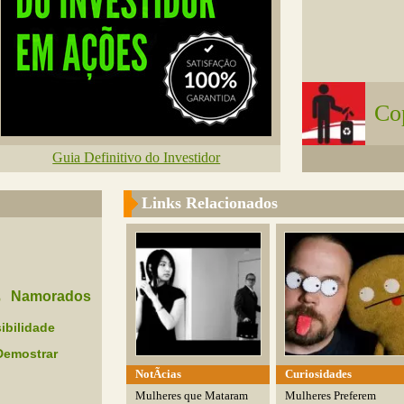
Co
Guia Definitivo do Investidor
Links Relacionados
a
Namorados
ibilidade
Demostrar
NotÃ­cias
Curiosidades
Mulheres que Mataram
Mulheres Preferem