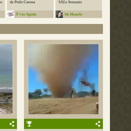
os
de Pedir Carona
SÃ£o Sensuais
Ã“cio Agudo
Ah Manolo