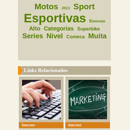
Motos
Sport
2013
Esportivas
Emocao
Alto
Categorias
Superbike
Series
Nivel
Muita
Comeca
Links Relacionados
Internet
Internet