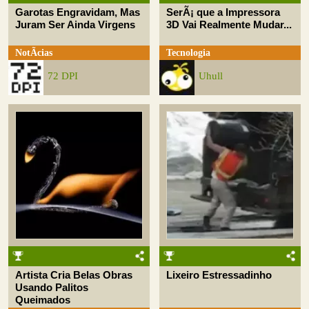
Garotas Engravidam, Mas
SerÃ¡ que a Impressora
Juram Ser Ainda Virgens
3D Vai Realmente Mudar...
NotÃ­cias
Tecnologia
72 DPI
Uhull
Artista Cria Belas Obras
Lixeiro Estressadinho
Usando Palitos
Queimados