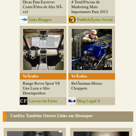
Dicas Para Escrever
4 TendÃªncias de
ConteÃºdos de Alto NÃ­
Marketing Mais
vel
Importantes Para 2015
Guia Blogger
PublicitÃ¡rios Social
Club
VeÃ­culos
VeÃ­culos
Range Rover Sport V8
BelÃ­ssimas Motos
Une Luxo e Alto
Choppers
Desempenhos
Carros em Fotos
Blog Legal-X
Confira Também Outros Links em Destaque: