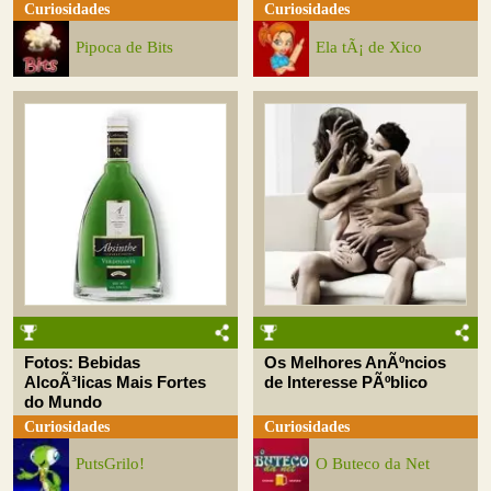
Curiosidades
Curiosidades
Pipoca de Bits
Ela tÃ¡ de Xico
Fotos: Bebidas
Os Melhores AnÃºncios
AlcoÃ³licas Mais Fortes
de Interesse PÃºblico
do Mundo
Curiosidades
Curiosidades
PutsGrilo!
O Buteco da Net