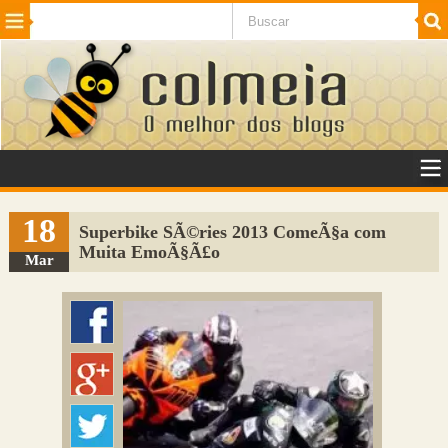
Beleza
Cinema e TV
Curiosidades
Esportes
Humor
Internet
Jogos
NotÃ­cias
Planeta
SaÃºde
Tecnologia
VeÃ­culos
Adulto
Sugerir Link
18
Superbike SÃ©ries 2013 ComeÃ§a com
Muita EmoÃ§Ã£o
Adicionar Blog
Mar
Colmeia Exchange
Perguntas Frequentes
Sobre
Contato