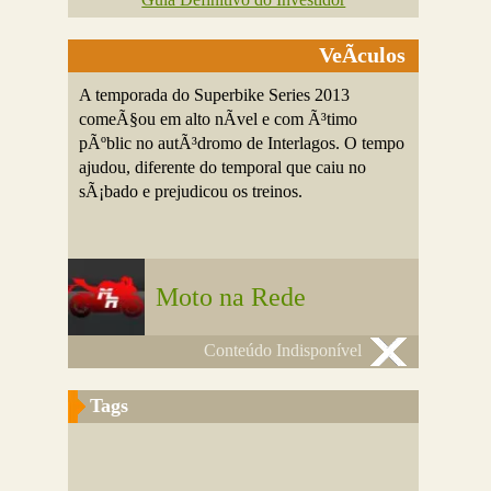
VeÃ­culos
A temporada do Superbike Series 2013
comeÃ§ou em alto nÃ­vel e com Ã³timo
pÃºblic no autÃ³dromo de Interlagos. O tempo
ajudou, diferente do temporal que caiu no
sÃ¡bado e prejudicou os treinos.
Moto na Rede
Conteúdo Indisponível
Tags