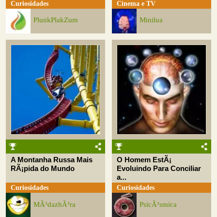
Curiosidades
Cinema e TV
PlunkPlakZum
Minilua
A Montanha Russa Mais
O Homem EstÃ¡
RÃ¡pida do Mundo
Evoluindo Para Conciliar
a...
Curiosidades
Curiosidades
MÃ³dazhÃ³ra
PsicÃ³smica