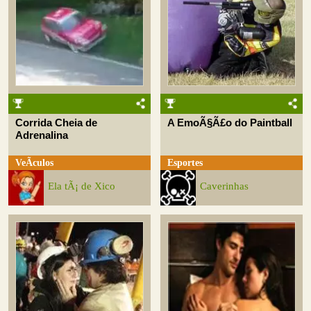
Corrida Cheia de
A EmoÃ§Ã£o do Paintball
Adrenalina
VeÃ­culos
Esportes
Ela tÃ¡ de Xico
Caverinhas