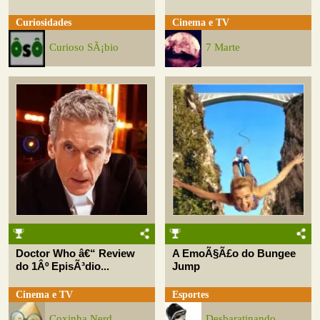
Curiosidades
Cinema e TV
Curioso SÃ¡bio
7 Marte
Doctor Who â€“ Review
A EmoÃ§Ã£o do Bungee
do 1Âº EpisÃ³dio...
Jump
Cinema e TV
Esportes
Coxinha Nerd
Desbaratinando