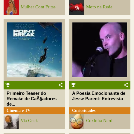
Mulher Com Fritas
Moto na Rede
Primeiro Teaser do
A Poesia Emocionante de
Remake de CaÃ§adores
Jesse Parent: Entrevista
de...
Cinema e TV
Curiosidades
Via Geek
Coxinha Nerd