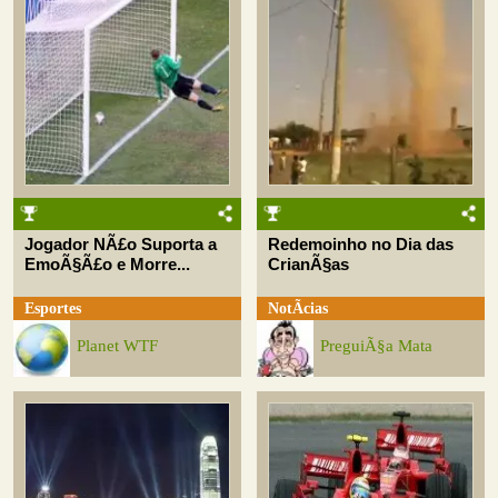
Jogador NÃ£o Suporta a
Redemoinho no Dia das
EmoÃ§Ã£o e Morre...
CrianÃ§as
Esportes
NotÃ­cias
Planet WTF
PreguiÃ§a Mata