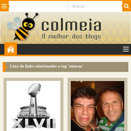
Beleza
Cinema e TV
Curiosidades
Esportes
Humor
Internet
Jogos
NotÃ­cias
Planeta
SaÃºde
Tecnologia
VeÃ­culos
Adulto
Sugerir Link
Lista de links relacionados a tag '
emocao
'
Adicionar Blog
Colmeia Exchange
Perguntas Frequentes
Sobre
Contato