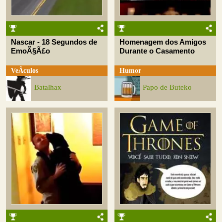
Nascar - 18 Segundos de
Homenagem dos Amigos
EmoÃ§Ã£o
Durante o Casamento
VeÃ­culos
Humor
Batalhax
Papo de Buteko