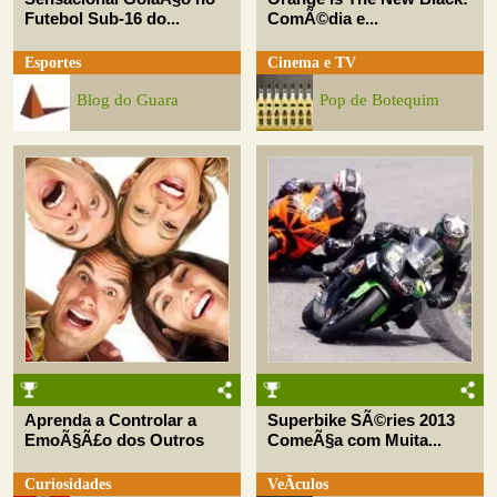
Futebol Sub-16 do...
ComÃ©dia e...
Esportes
Cinema e TV
Blog do Guara
Pop de Botequim
Aprenda a Controlar a
Superbike SÃ©ries 2013
EmoÃ§Ã£o dos Outros
ComeÃ§a com Muita...
Curiosidades
VeÃ­culos