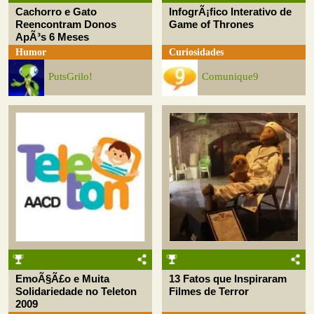
Cachorro e Gato
InfogrÃ¡fico Interativo de
Reencontram Donos
Game of Thrones
ApÃ³s 6 Meses
Humor
Curiosidades
PutsGrilo!
Comunique9
EmoÃ§Ã£o e Muita
13 Fatos que Inspiraram
Solidariedade no Teleton
Filmes de Terror
2009