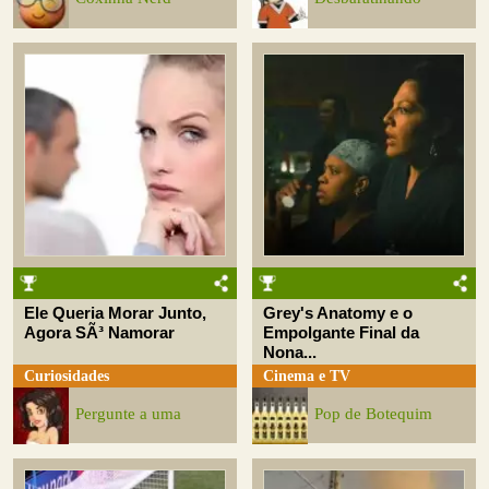
Ele Queria Morar Junto,
Grey's Anatomy e o
Agora SÃ³ Namorar
Empolgante Final da
Nona...
Curiosidades
Cinema e TV
Pergunte a uma
Pop de Botequim