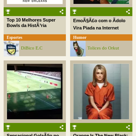
Top 10 Melhores Super
EmoÃ§Ã£o com o Ãdolo
Bowls da HistÃ³ria
Vira Piada na Internet
Esportes
Humor
DiBico E.C
Tolices do Orkut
Sensacional GolaÃ§o no
Orange Is The New Black: