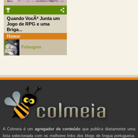
Quando VocÃª Junta um
Jogo de RPG e uma
Briga...
Humor
Felinagem
A Colmeia é um
agregador de conteúdo
que publica diariamente uma
lista selecionada com os melhores links dos blogs de língua portuguesa.