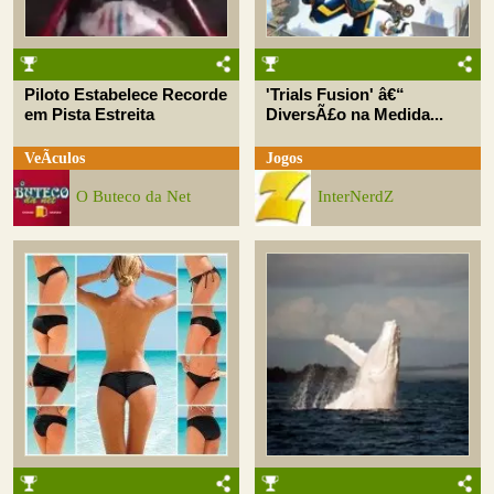
Piloto Estabelece Recorde
'Trials Fusion' â€“
em Pista Estreita
DiversÃ£o na Medida...
VeÃ­culos
Jogos
O Buteco da Net
InterNerdZ