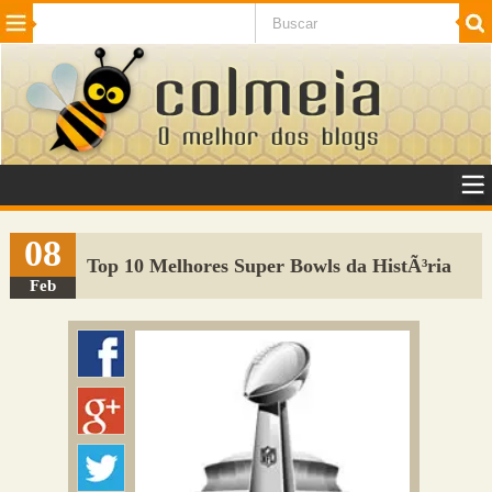
Beleza
Cinema e TV
Curiosidades
Esportes
Humor
Internet
Jogos
NotÃ­cias
Planeta
SaÃºde
Tecnologia
VeÃ­culos
Adulto
Sugerir Link
08
Top 10 Melhores Super Bowls da HistÃ³ria
Adicionar Blog
Feb
Colmeia Exchange
Perguntas Frequentes
Sobre
Contato