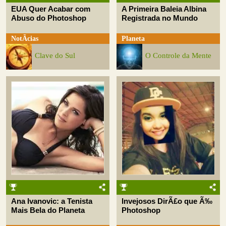
EUA Quer Acabar com
A Primeira Baleia Albina
Abuso do Photoshop
Registrada no Mundo
NotÃ­cias
Planeta
Clave do Sul
O Controle da Mente
Ana Ivanovic: a Tenista
Invejosos DirÃ£o que Ã‰
Mais Bela do Planeta
Photoshop