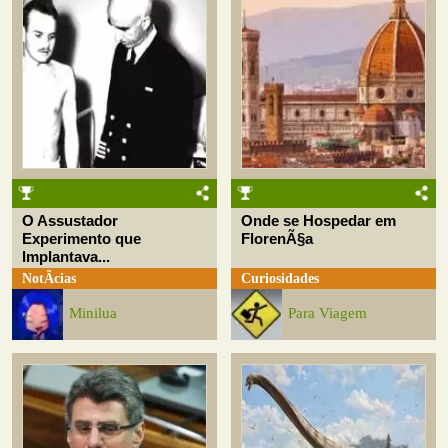
O Assustador
Onde se Hospedar em
Experimento que
FlorenÃ§a
Implantava...
NotÃ­cias
Curiosidades
Minilua
Para Viagem