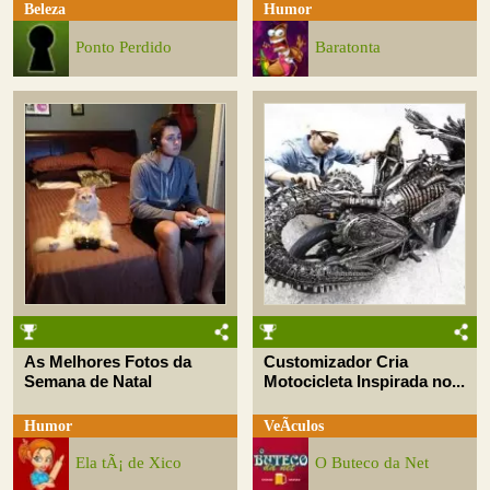
Beleza
Humor
Ponto Perdido
Baratonta
As Melhores Fotos da
Customizador Cria
Semana de Natal
Motocicleta Inspirada no...
Humor
VeÃ­culos
Ela tÃ¡ de Xico
O Buteco da Net