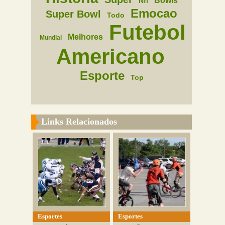
Bowls
Nfl
Emocao
Super Bowl
Todo
Futebol
Melhores
Mundial
Americano
Esporte
Top
Links Relacionados
Esportes
Esportes