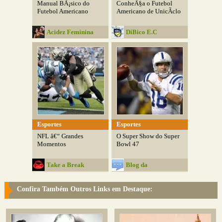
Manual BÃ¡sico do
ConheÃ§a o Futebol
Futebol Americano
Americano de UnicÃ­clo
Acidez Feminina
DiBico E.C
Esportes
Esportes
NFL â€“ Grandes
O Super Show do Super
Momentos
Bowl 47
Take a Break
Blog da
ComunicaÃ§Ã£o
Confira Também Outros Links em Destaque: