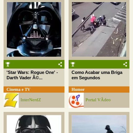
'Star Wars: Rogue One' -
Como Acabar uma Briga
Darth Vader Ã©...
em Segundos
Cinema e TV
Humor
InterNerdZ
Portal VÃ­deo