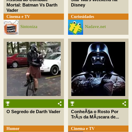
Mortal: Batman Vs Darth
Disney
Vader
Cinema e TV
Curiosidades
Sintoniza
Nadave.net
O Segredo de Darth Vader
ConheÃ§a o Rosto Por
TrÃ¡s da MÃ¡scara de...
Humor
Cinema e TV