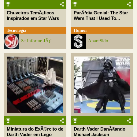
Chuveiros TemÃ¡ticos
ParÃ³dia Genial: The Star
Inspirados em Star Wars
Wars That I Used To...
Tecnologia
Humor
Se Informe JÃ¡!
ApareSido
Miniatura do ExÃ©rcito de
Darth Vader DanÃ§ando
Darth Vader em Lego
Michael Jackson