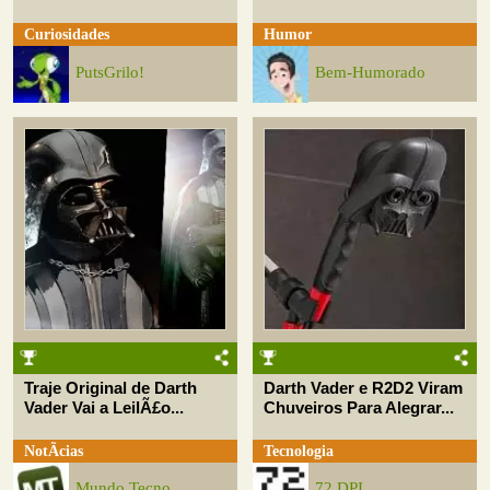
Curiosidades
Humor
PutsGrilo!
Bem-Humorado
Traje Original de Darth
Darth Vader e R2D2 Viram
Vader Vai a LeilÃ£o...
Chuveiros Para Alegrar...
NotÃ­cias
Tecnologia
Mundo Tecno
72 DPI