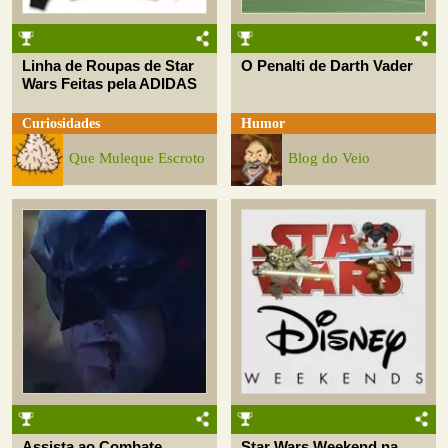
Linha de Roupas de Star
O Penalti de Darth Vader
Wars Feitas pela ADIDAS
Curiosidades
Humor
Que Muleque Escroto
Blog do Veio
Assista ao Combate
Star Wars Weekend na