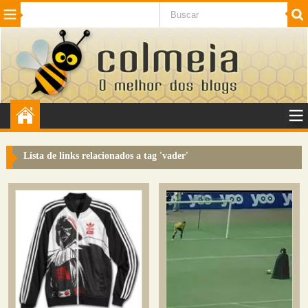
Beleza
Cinema e TV
Curiosidades
Esportes
Humor
Internet
Jogos
NotÃ­cias
Planeta
SaÃºde
Tecnologia
VeÃ­culos
Adulto
Sugerir Link
Lista de links relacionados a tag '
vader
'
Adicionar Blog
Colmeia Exchange
Perguntas Frequentes
Sobre
Contato