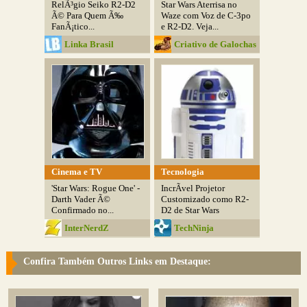
RelÃ³gio Seiko R2-D2
Star Wars Aterrisa no
Ã© Para Quem Ã‰
Waze com Voz de C-3po
FanÃ¡tico...
e R2-D2. Veja...
Linka Brasil
Criativo de Galochas
Cinema e TV
Tecnologia
'Star Wars: Rogue One' -
IncrÃ­vel Projetor
Darth Vader Ã©
Customizado como R2-
Confirmado no...
D2 de Star Wars
InterNerdZ
TechNinja
Confira Também Outros Links em Destaque: