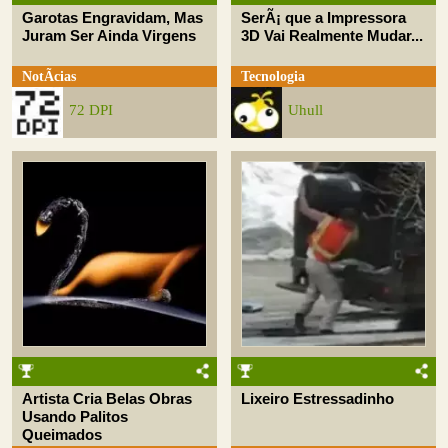
Garotas Engravidam, Mas
SerÃ¡ que a Impressora
Juram Ser Ainda Virgens
3D Vai Realmente Mudar...
NotÃ­cias
Tecnologia
72 DPI
Uhull
Artista Cria Belas Obras
Lixeiro Estressadinho
Usando Palitos
Queimados