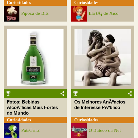
Curiosidades
Curiosidades
Pipoca de Bits
Ela tÃ¡ de Xico
Fotos: Bebidas
Os Melhores AnÃºncios
AlcoÃ³licas Mais Fortes
de Interesse PÃºblico
do Mundo
Curiosidades
Curiosidades
PutsGrilo!
O Buteco da Net