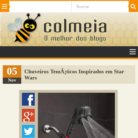
Beleza
Cinema e TV
Curiosidades
Esportes
Humor
Internet
Jogos
NotÃ­cias
Planeta
SaÃºde
Tecnologia
VeÃ­culos
Adulto
Sugerir Link
05
Chuveiros TemÃ¡ticos Inspirados em Star
Wars
Adicionar Blog
Nov
Colmeia Exchange
Perguntas Frequentes
Sobre
Contato