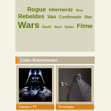
Rogue
Internerdz
One
Rebeldes
Vao
Confirmado
Star
Wars
Filme
Darth
Vader
Nerd
Links Relacionados
Cinema e TV
Tecnologia