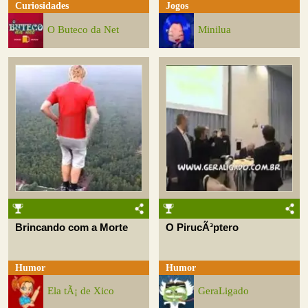
Curiosidades
Jogos
O Buteco da Net
Minilua
Brincando com a Morte
O PirucÃ³ptero
Humor
Humor
Ela tÃ¡ de Xico
GeraLigado