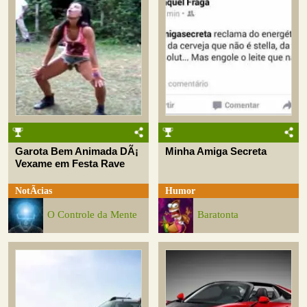
Garota Bem Animada DÃ¡
Minha Amiga Secreta
Vexame em Festa Rave
NotÃ­cias
Humor
O Controle da Mente
Baratonta