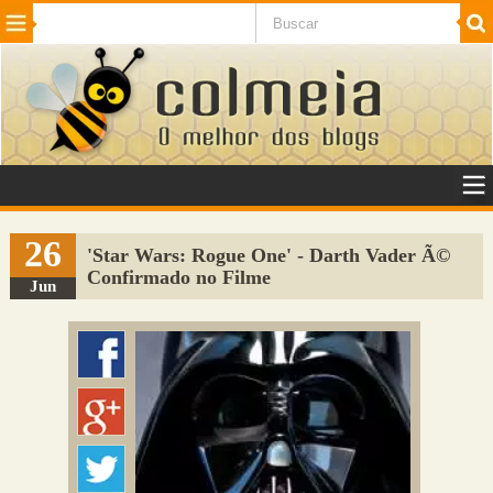
Beleza
Cinema e TV
Curiosidades
Esportes
Humor
Internet
Jogos
NotÃ­cias
Planeta
SaÃºde
Tecnologia
VeÃ­culos
Adulto
Sugerir Link
26
'Star Wars: Rogue One' - Darth Vader Ã©
Confirmado no Filme
Adicionar Blog
Jun
Colmeia Exchange
Perguntas Frequentes
Sobre
Contato