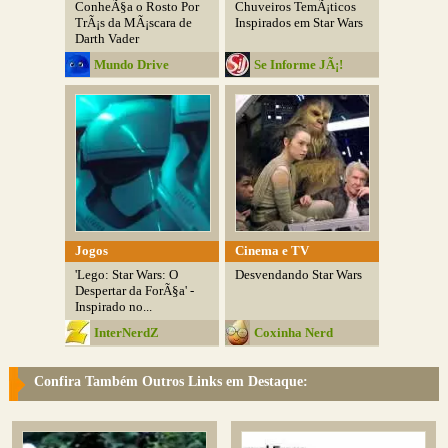
ConheÃ§a o Rosto Por
Chuveiros TemÃ¡ticos
TrÃ¡s da MÃ¡scara de
Inspirados em Star Wars
Darth Vader
Mundo Drive
Se Informe JÃ¡!
Jogos
Cinema e TV
'Lego: Star Wars: O
Desvendando Star Wars
Despertar da ForÃ§a' -
Inspirado no...
InterNerdZ
Coxinha Nerd
Confira Também Outros Links em Destaque: