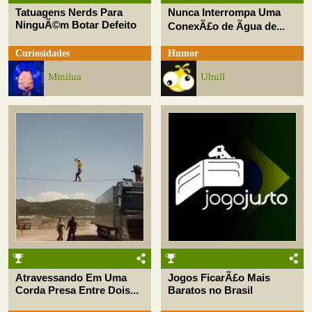
Tatuagens Nerds Para
Nunca Interrompa Uma
NinguÃ©m Botar Defeito
ConexÃ£o de Ãgua de...
Curiosidades
Humor
Minilua
Uhull
Atravessando Em Uma
Jogos FicarÃ£o Mais
Corda Presa Entre Dois...
Baratos no Brasil