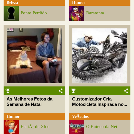
Beleza
Humor
Ponto Perdido
Baratonta
As Melhores Fotos da
Customizador Cria
Semana de Natal
Motocicleta Inspirada no...
Humor
VeÃ­culos
Ela tÃ¡ de Xico
O Buteco da Net