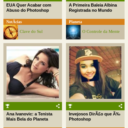
EUA Quer Acabar com
A Primeira Baleia Albina
Abuso do Photoshop
Registrada no Mundo
NotÃ­cias
Planeta
Clave do Sul
O Controle da Mente
Ana Ivanovic: a Tenista
Invejosos DirÃ£o que Ã‰
Mais Bela do Planeta
Photoshop