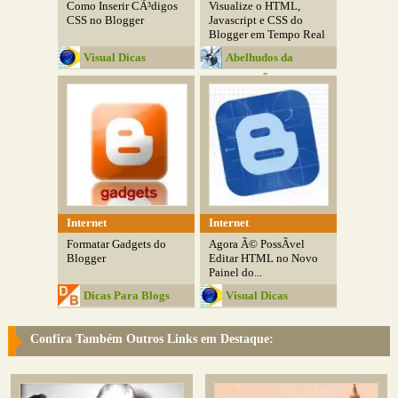
Como Inserir CÃ³digos
Visualize o HTML,
CSS no Blogger
Javascript e CSS do
Blogger em Tempo Real
Visual Dicas
Abelhudos da
InformÃ¡tica
Internet
Internet
Formatar Gadgets do
Agora Ã© PossÃ­vel
Blogger
Editar HTML no Novo
Painel do...
Dicas Para Blogs
Visual Dicas
Confira Também Outros Links em Destaque: