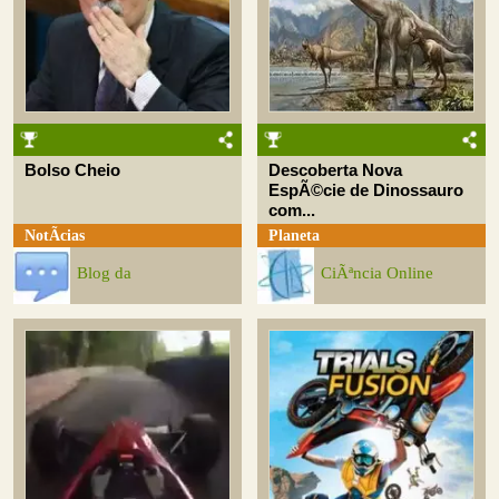
Bolso Cheio
Descoberta Nova
EspÃ©cie de Dinossauro
com...
NotÃ­cias
Planeta
Blog da
CiÃªncia Online