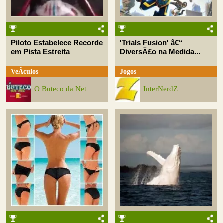
Piloto Estabelece Recorde
'Trials Fusion' â€“
em Pista Estreita
DiversÃ£o na Medida...
VeÃ­culos
Jogos
O Buteco da Net
InterNerdZ