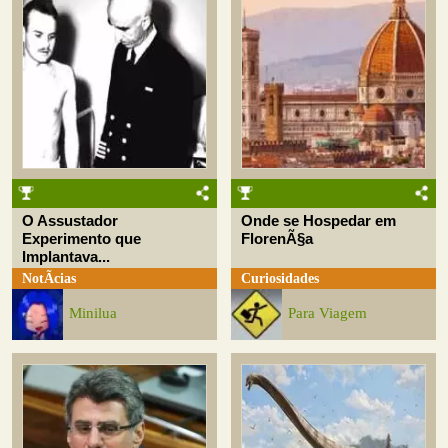
O Assustador
Onde se Hospedar em
Experimento que
FlorenÃ§a
Implantava...
NotÃ­cias
Curiosidades
Minilua
Para Viagem