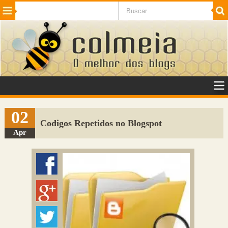
Beleza
Cinema e TV
Curiosidades
Esportes
Humor
Internet
Jogos
NotÃ­cias
Planeta
SaÃºde
Tecnologia
VeÃ­culos
Adulto
Sugerir Link
02
Codigos Repetidos no Blogspot
Adicionar Blog
Apr
Colmeia Exchange
Perguntas Frequentes
Sobre
Contato