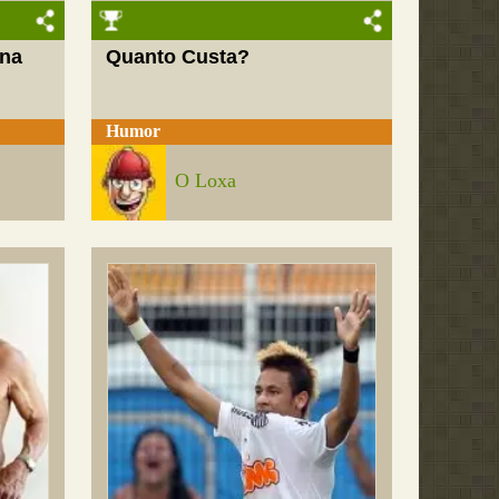
 na
Quanto Custa?
Humor
O Loxa