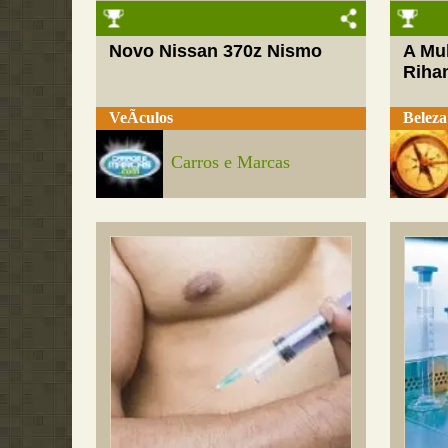
Novo Nissan 370z Nismo
A Mul
Riha
VeÃ­culos
Beleza
Carros e Marcas