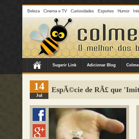
Beleza
Cinema e TV
Curiosidades
Esportes
Humor
Int
Sugerir Link
Adicionar Blog
Colme
14
EspÃ©cie de RÃ£ que 'Imit
Jul