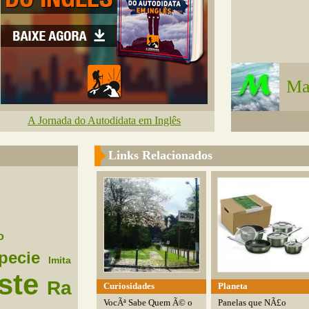
Ma
A Jornada do Autodidata em Inglês
Links Relacionados
o
pecie
Imita
ste
Ra
Curiosidades
Planeta
VocÃª Sabe Quem Ã© o
Panelas que NÃ£o