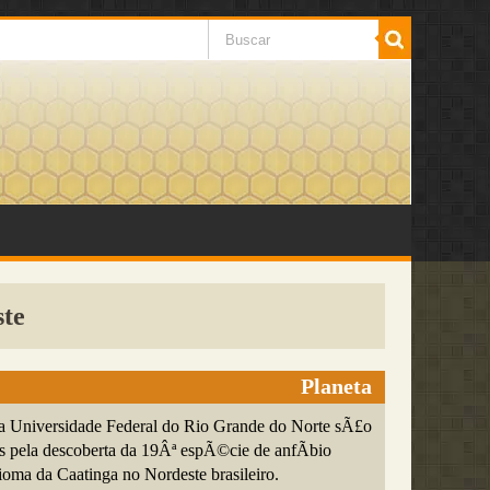
ste
Planeta
a Universidade Federal do Rio Grande do Norte sÃ£o
s pela descoberta da 19Âª espÃ©cie de anfÃ­bio
ioma da Caatinga no Nordeste brasileiro.