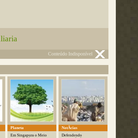
liaria
Conteúdo Indisponível
Planeta
NotÃ­cias
Em Singapura o Meio
Defendendo