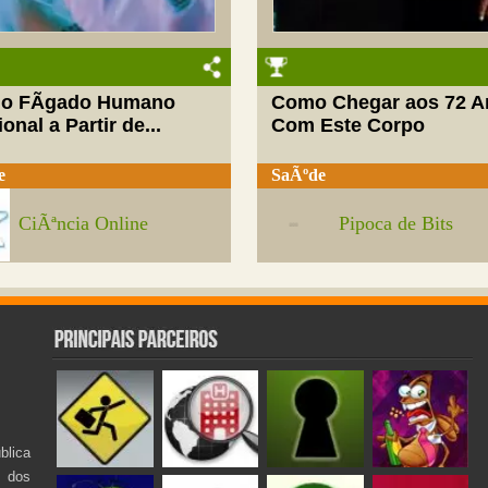
do FÃ­gado Humano
Como Chegar aos 72 A
onal a Partir de...
Com Este Corpo
e
SaÃºde
CiÃªncia Online
Pipoca de Bits
lica
s dos