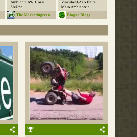
Ambiente Ã‰ Coisa
VinculaÃ§Ã£o Entre
SÃ©ria
Meio Ambiente e...
The Marketingreen
Blogs e Blogs