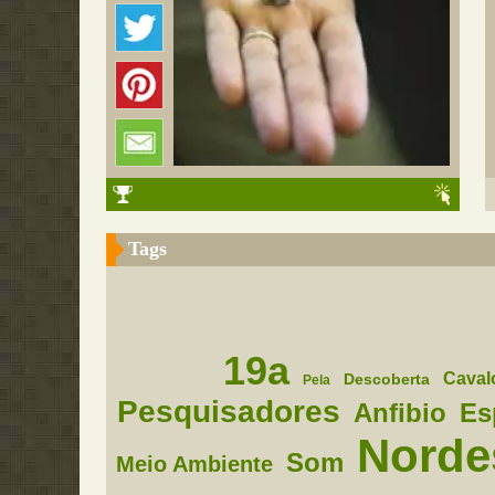
Tags
19a
Caval
Descoberta
Pela
Pesquisadores
Anfibio
Es
Norde
Som
Meio Ambiente