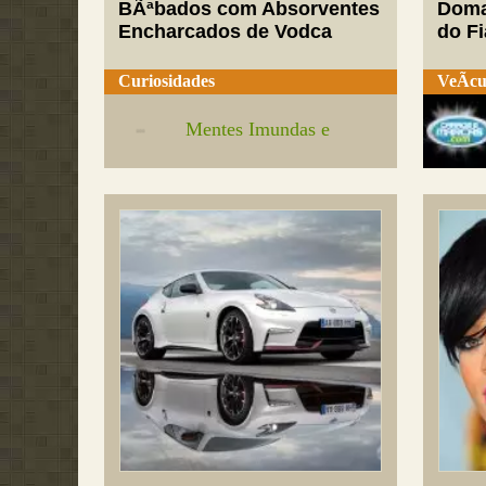
BÃªbados com Absorventes
Doma
Encharcados de Vodca
do Fi
Curiosidades
VeÃ­cu
Mentes Imundas e