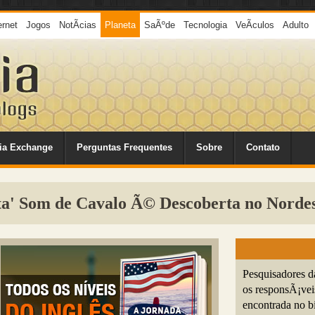
ernet
Jogos
NotÃ­cias
Planeta
SaÃºde
Tecnologia
VeÃ­culos
Adulto
ia Exchange
Perguntas Frequentes
Sobre
Contato
a' Som de Cavalo Ã© Descoberta no Norde
Pesquisadores d
os responsÃ¡vei
encontrada no b