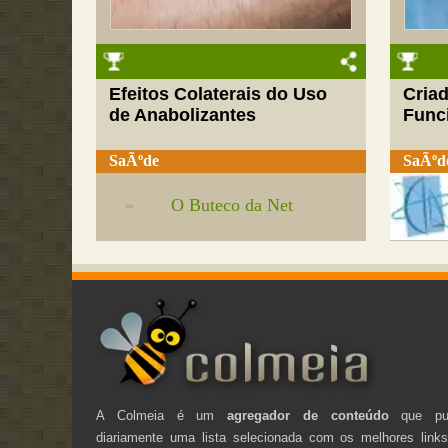
Efeitos Colaterais do Uso
Cria
de Anabolizantes
Funci
SaÃºde
SaÃºd
O Buteco da Net
A Colmeia é um
agregador de conteúdo
que pub
diariamente uma lista selecionada com os melhores link