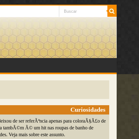
Curiosidades
 deixou de ser referÃªncia apenas para coloraÃ§Ã£o de
ora tambÃ©m Ã© um hit nas roupas de banho de
des. Veja mais sobre este assunto.