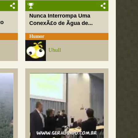
Nunca Interrompa Uma
to
ConexÃ£o de Ãgua de...
Humor
Uhull