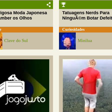
rigosa Moda Japonesa
Tatuagens Nerds Para
amber os Olhos
NinguÃ©m Botar Defei
e
Curiosidades
Clave do Sul
Minilua