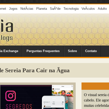
ernet
Jogos
NotÃ­cias
Planeta
SaÃºde
Tecnologia
VeÃ­culos
Adulto
ia Exchange
Perguntas Frequentes
Sobre
Contato
 Sereia Para Cair na Ãgua
O visual sereia
cabelo. Ele ag
muitas celebrida