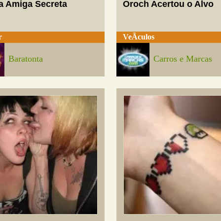
a Amiga Secreta
Oroch Acertou o Alvo
r
VeÃ­culos
Baratonta
Carros e Marcas