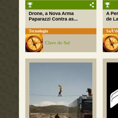
Drone, a Nova Arma
A Pe
Paparazzi Contra as...
de L
Tecnologia
SaÃºd
Clave do Sul