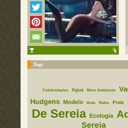
Tags
Va
Agua
Celebridades
Meio Ambiente
Hudgens
Modelo
Praia
Rabo
Moda
De Sereia
A
Ecologia
Sereia