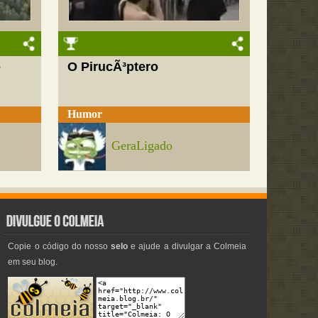
e
O PirucÃ³ptero
Humor
GeraLigado
Copie o código do nosso
selo
e ajude a divulgar a Colmeia
em seu blog.