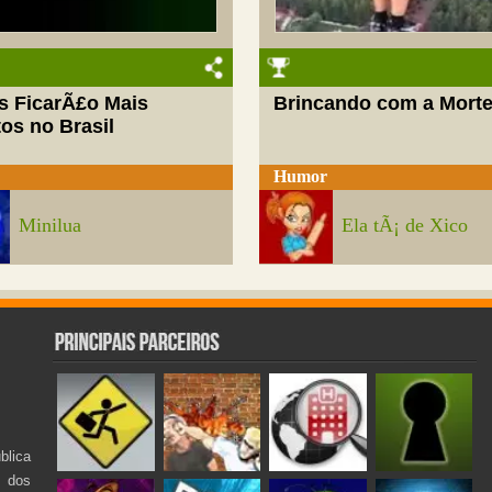
s FicarÃ£o Mais
Brincando com a Mort
os no Brasil
Humor
Minilua
Ela tÃ¡ de Xico
lica
s dos