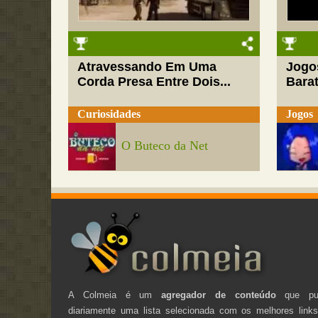
Atravessando Em Uma
Jogo
Corda Presa Entre Dois...
Barat
Curiosidades
Jogos
O Buteco da Net
A Colmeia é um
agregador de conteúdo
que pub
diariamente uma lista selecionada com os melhores link