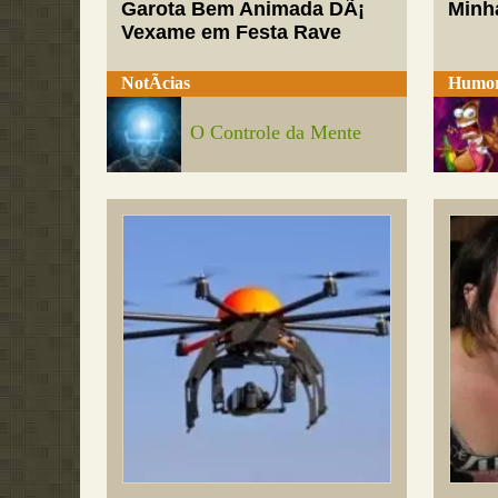
Garota Bem Animada DÃ¡
Minh
Vexame em Festa Rave
NotÃ­cias
Humo
O Controle da Mente