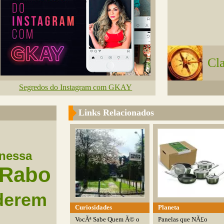
Cl
Segredos do Instagram com GKAY
Links Relacionados
nessa
Rabo
derem
Curiosidades
Planeta
VocÃª Sabe Quem Ã© o
Panelas que NÃ£o